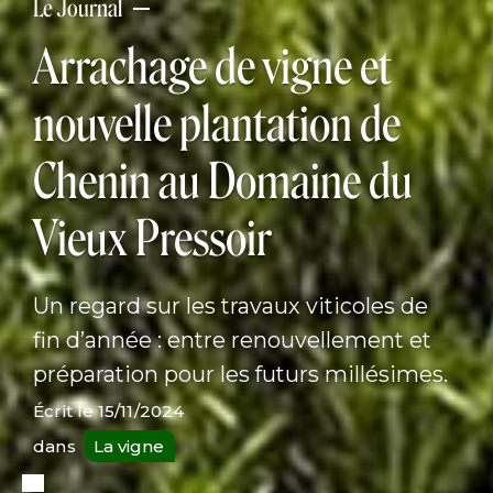
Le Journal
Arrachage de vigne et
nouvelle plantation de
Chenin au Domaine du
Vieux Pressoir
Un regard sur les travaux viticoles de
fin d’année : entre renouvellement et
préparation pour les futurs millésimes.
Écrit le
15/11/2024
dans
La vigne