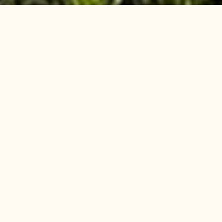
Les vendanges sont terminées, les vignes
s'endorment, mais le travail continue au Domaine
du Vieux Pressoir ! Ce mois-ci, un chapitre s’est
refermé pour l’une de nos parcelles
emblématiques, et la préparation du sol bas son
plein.
🍇 Arrachage de la parcelle « Haut
du Champ Raisin »
Après plus de 50 ans de récoltes en Chenin, cette